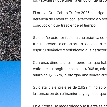
los «spyders» que unen la emoción de la con
El nuevo GranCabrio Trofeo 2025 se erige c
herencia de Maserati con la tecnología y so
conducción que trasciende el tiempo.
Su diseño exterior fusiona una estética de
fuerte presencia en carretera. Cada detalle
espíritu dinámico y sofisticado que caracter
Con unas dimensiones imponentes que hablan
extiende su longitud hasta los 4,966 m, mie
altura de 1,365 m, le otorgan una silueta ar
Su distancia entre ejes de 2,929 m, no solo 
la sensación de refinamiento y agilidad que 
En el frontal, la modernidad y la fuerza se