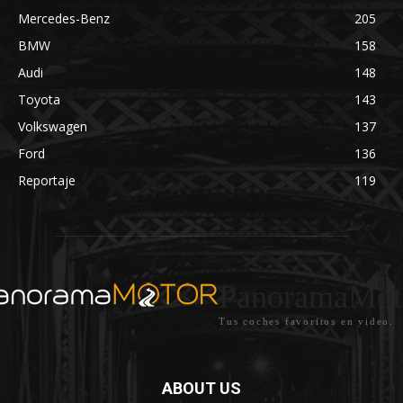
Mercedes-Benz
205
BMW
158
Audi
148
Toyota
143
Volkswagen
137
Ford
136
Reportaje
119
PanoramaMot
Tus coches favoritos en video.
ABOUT US