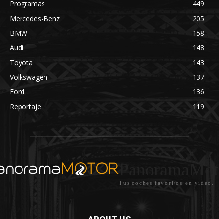
Programas
449
Mercedes-Benz
205
BMW
158
Audi
148
Toyota
143
Volkswagen
137
Ford
136
Reportaje
119
PanoramaMot
Tus coches favoritos en video.