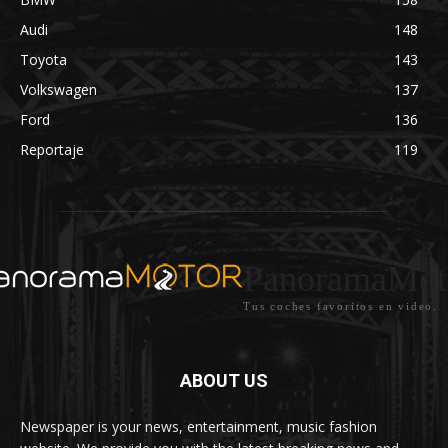
Audi
148
Toyota
143
Volkswagen
137
Ford
136
Reportaje
119
PanoramaMot
Tus coches favoritos en video.
ABOUT US
Newspaper is your news, entertainment, music fashion