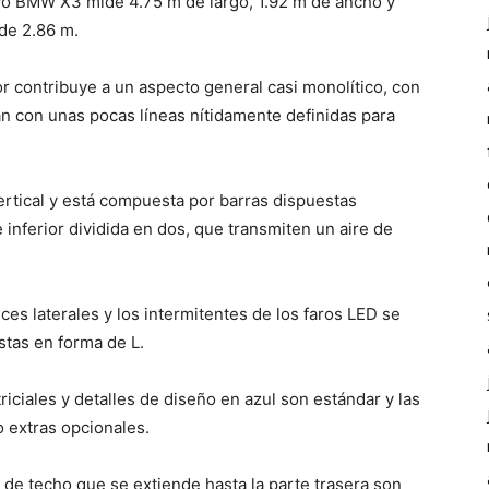
vo BMW X3 mide 4.75 m de largo, 1.92 m de ancho y
 de 2.86 m.
r contribuye a un aspecto general casi monolítico, con
an con unas pocas líneas nítidamente definidas para
ertical y está compuesta por barras dispuestas
 inferior dividida en dos, que transmiten un aire de
ces laterales y los intermitentes de los faros LED se
stas en forma de L.
iciales y detalles de diseño en azul son estándar y las
 extras opcionales.
a de techo que se extiende hasta la parte trasera son