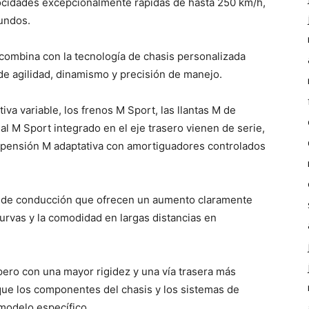
locidades excepcionalmente rápidas de hasta 250 km/h,
undos.
 combina con la tecnología de chasis personalizada
e agilidad, dinamismo y precisión de manejo.
va variable, los frenos M Sport, las llantas M de
ial M Sport integrado en el eje trasero vienen de serie,
spensión M adaptativa con amortiguadores controlados
s de conducción que ofrecen un aumento claramente
 curvas y la comodidad en largas distancias en
 pero con una mayor rigidez y una vía trasera más
 que los componentes del chasis y los sistemas de
 modelo específico.