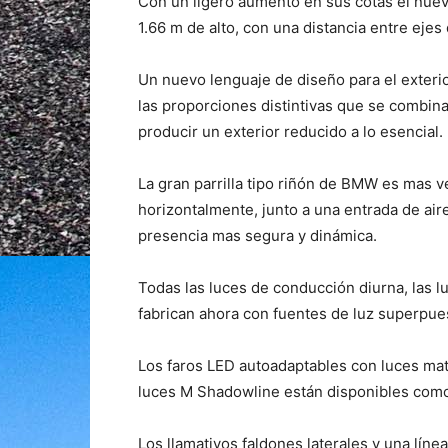
Con un ligero aumento en sus cotas el nue
1.66 m de alto, con una distancia entre ejes
Un nuevo lenguaje de diseño para el exterio
las proporciones distintivas que se combin
producir un exterior reducido a lo esencial.
La gran parrilla tipo riñón de BMW es mas v
horizontalmente, junto a una entrada de aire
presencia mas segura y dinámica.
Todas las luces de conducción diurna, las lu
fabrican ahora con fuentes de luz superpue
Los faros LED autoadaptables con luces matr
luces M Shadowline están disponibles como
Los llamativos faldones laterales y una líne