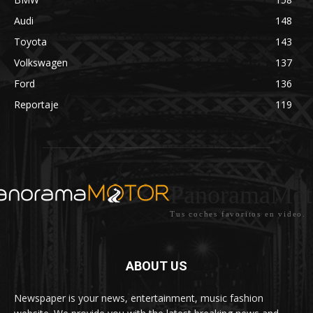
Audi
148
Toyota
143
Volkswagen
137
Ford
136
Reportaje
119
PanoramaMot
Tus coches favoritos en video.
ABOUT US
Newspaper is your news, entertainment, music fashion