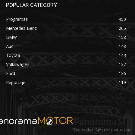
POPULAR CATEGORY
Programas
450
Mercedes-Benz
205
BMW
158
Audi
148
Toyota
143
Volkswagen
137
Ford
136
Reportaje
119
PanoramaMot
Tus coches favoritos en video.