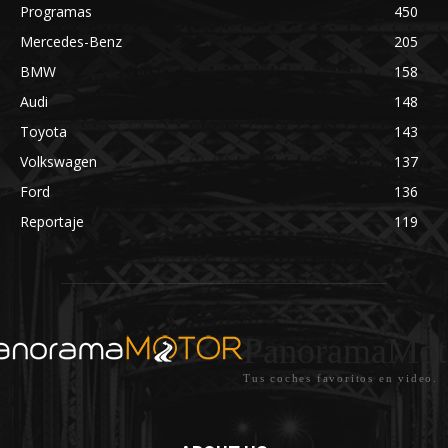
Programas
450
Mercedes-Benz
205
BMW
158
Audi
148
Toyota
143
Volkswagen
137
Ford
136
Reportaje
119
PanoramaMot
Tus coches favoritos en video.