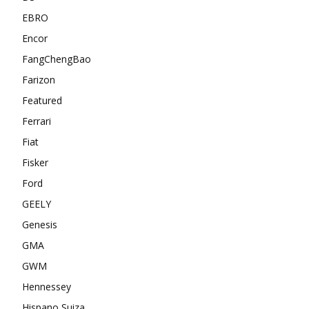
EBRO
Encor
FangChengBao
Farizon
Featured
Ferrari
Fiat
Fisker
Ford
GEELY
Genesis
GMA
GWM
Hennessey
Hispano Suiza