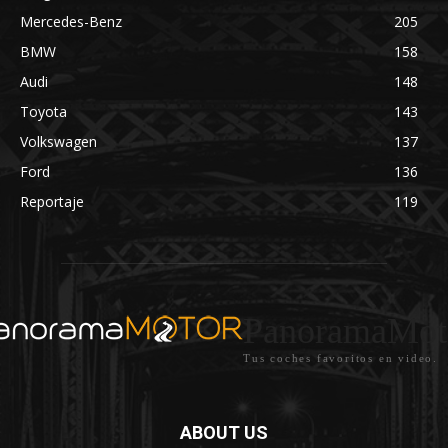
Mercedes-Benz
205
BMW
158
Audi
148
Toyota
143
Volkswagen
137
Ford
136
Reportaje
119
PanoramaMot
Tus coches favoritos en video.
ABOUT US