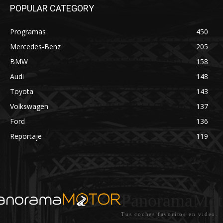
POPULAR CATEGORY
Programas
450
Mercedes-Benz
205
BMW
158
Audi
148
Toyota
143
Volkswagen
137
Ford
136
Reportaje
119
PanoramaMot
Tus coches favoritos en video.