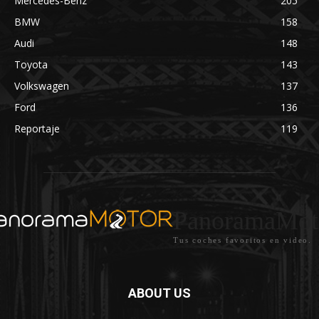
Mercedes-Benz
205
BMW
158
Audi
148
Toyota
143
Volkswagen
137
Ford
136
Reportaje
119
PanoramaMot
Tus coches favoritos en video.
ABOUT US