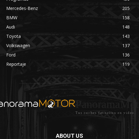
Mercedes-Benz
205
BMW
158
Audi
148
Toyota
143
Volkswagen
137
Ford
136
Reportaje
119
PanoramaMot
Tus coches favoritos en video.
ABOUT US