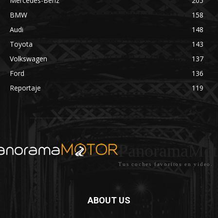
Mercedes-Benz
205
BMW
158
Audi
148
Toyota
143
Volkswagen
137
Ford
136
Reportaje
119
PanoramaMot
Tus coches favoritos en video.
ABOUT US