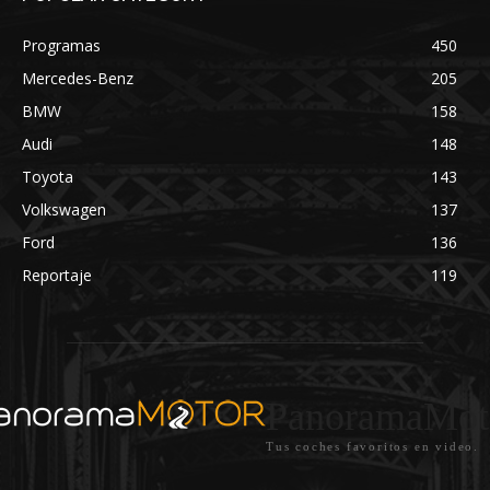
Programas
450
Mercedes-Benz
205
BMW
158
Audi
148
Toyota
143
Volkswagen
137
Ford
136
Reportaje
119
PanoramaMot
Tus coches favoritos en video.