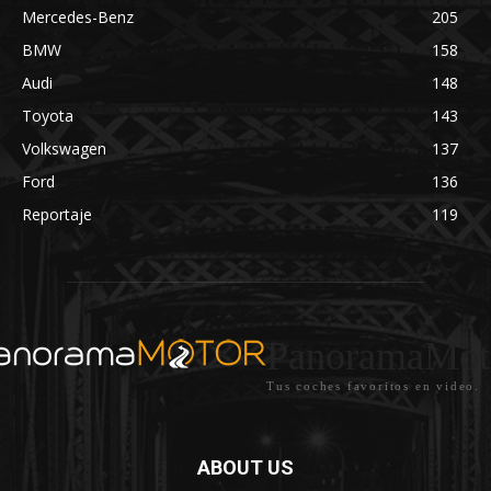
Mercedes-Benz
205
BMW
158
Audi
148
Toyota
143
Volkswagen
137
Ford
136
Reportaje
119
PanoramaMot
Tus coches favoritos en video.
ABOUT US