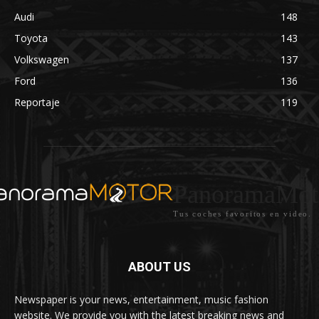
Audi
148
Toyota
143
Volkswagen
137
Ford
136
Reportaje
119
PanoramaMot
Tus coches favoritos en video.
ABOUT US
Newspaper is your news, entertainment, music fashion
website. We provide you with the latest breaking news and