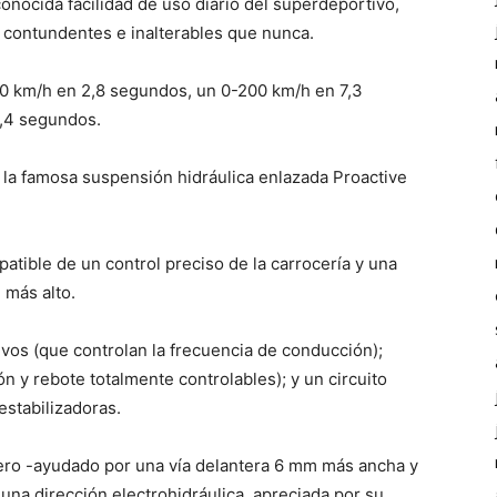
conocida facilidad de uso diario del superdeportivo,
s contundentes e inalterables que nunca.
00 km/h en 2,8 segundos, un 0-200 km/h en 7,3
,4 segundos.
la famosa suspensión hidráulica enlazada Proactive
tible de un control preciso de la carrocería y una
 más alto.
ivos (que controlan la frecuencia de conducción);
 y rebote totalmente controlables); y un circuito
estabilizadoras.
tero -ayudado por una vía delantera 6 mm más ancha y
na dirección electrohidráulica, apreciada por su