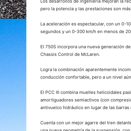
Los desarrollos de ingeniería mejoran la re
pero la potencia y las prestaciones son má
La aceleración es espectacular, con un 0-1
segundos y un 0-300 km/h en menos de 20
El 750S incorpora una nueva generación de 
Chassis Control de McLaren.
Logra la combinación aparentemente incompa
conducción confortable, pero a un nivel aún
El PCC III combina muelles helicoidales pas
amortiguadores semiactivos (con compresión
antivuelco hidráulico en lugar de las barras 
Cuenta con un mejor agarre del tren delan
una nueva geometría de la suspensión, con u