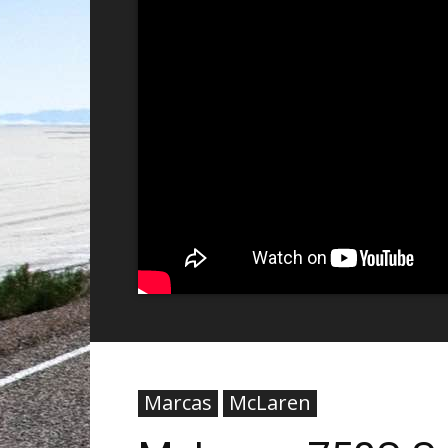
Marcas
McLaren