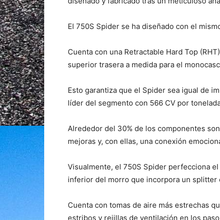
diseñado y fabricado tras un meticuloso aná
El 750S Spider se ha diseñado con el mismo
Cuenta con una Retractable Hard Top (RHT),
superior trasera a medida para el monocasc
Esto garantiza que el Spider sea igual de i
líder del segmento con 566 CV por tonelad
Alrededor del 30% de los componentes son 
mejoras y, con ellas, una conexión emocion
Visualmente, el 750S Spider perfecciona e
inferior del morro que incorpora un splitter
Cuenta con tomas de aire más estrechas que
estribos y rejillas de ventilación en los pas