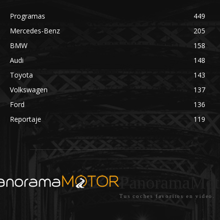
Programas
449
Mercedes-Benz
205
BMW
158
Audi
148
Toyota
143
Volkswagen
137
Ford
136
Reportaje
119
PanoramaMot
Tus coches favoritos en video.