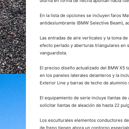
diurna en forma de flecha apuntan hacia fue
En la lista de opciones se incluyen faros Ma
antideslumbrante (BMW Selective Beam), a
Las entradas de aire verticales y la toma de
efecto perlado y aberturas triangulares en 
vanguardista.
El preciso diseño actualizado del BMW X5 t
en los paneles laterales delanteros y la inc
Exterior Line y barras de techo de aluminio 
El equipamiento de serie incluye llantas d
solicitar llantas de aleación de hasta 22 pul
Los esculturales elementos conductores de lu
de freno tienen ahora un contorno especial